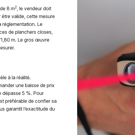
2
 de 8 m
, le vendeur doit
r être valide, cette mesure
a réglementation. Le
aces de planchers closes,
d’1,80 m. Le gros œuvre
esurer.
èle à la réalité.
emander une baisse de prix
re dépasse 5 %. Pour
st préférable de confier sa
s garantit l’exactitude du