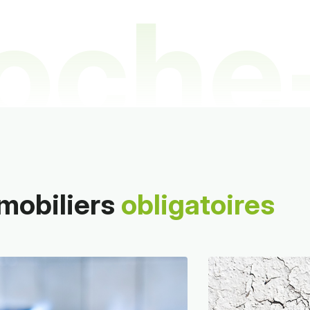
oche
Yon
mobiliers
obligatoires