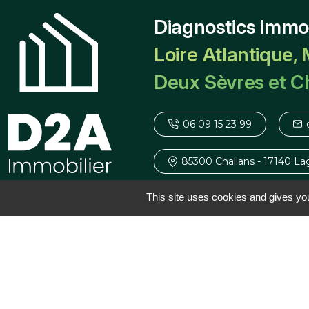
Diagnostics immob
Loire Atlantique, 
Deux Sèvres et C
06 09 15 23 99
85300 Challans - 17140 La
This site uses cookies and gives you
Lun au Ven : 9h - 19h00 /
© D2A Immobilier - Diagnostic immobilier La Roche-sur