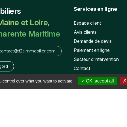
Services en ligne
iliers
Maine et Loire,
Espace client
harente Maritime
Avis clients
Demande de devis
Paiement en ligne
contact
d2aimmobilier.com
Secteur d’intervention
gord
Contact
Actualités
 control over what you want to activate
OK, accept all
 Sam : de 9h00 - 16h00
-Yon - RCS : 929 883 916 -
Mentions légales
-
Politique de c